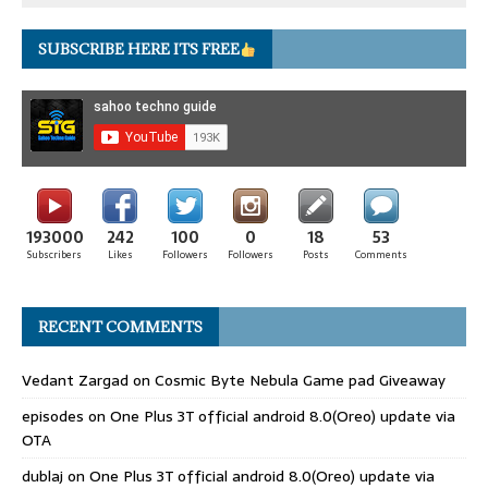
SUBSCRIBE HERE ITS FREE
193000
242
100
0
18
53
Subscribers
Likes
Followers
Followers
Posts
Comments
RECENT COMMENTS
Vedant Zargad
on
Cosmic Byte Nebula Game pad Giveaway
episodes
on
One Plus 3T official android 8.0(Oreo) update via
OTA
dublaj
on
One Plus 3T official android 8.0(Oreo) update via