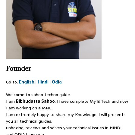
Founder
Go to:
English
|
Hindi
|
Odia
Welcome to sahoo techno guide.
I am
Bibhudatta Sahoo
, I have complete My B Tech and now
I am working on a MNC.
I am extremely happy to share my Knowledge. I will presents
you all technical guides,
unboxing, reviews and solves your technical issues in HINDI
and ODIA language.