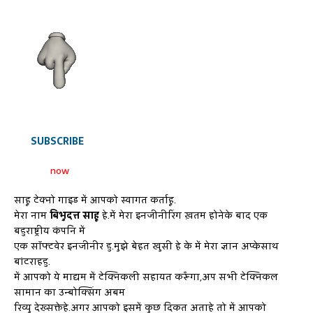
SUBSCRIBE
now
साहू टेक्नो गाइड में आपको स्वागत कर्ताहू.
मेरा नाम
बिभुदत्त साहू
हे.में मेरा इनजीनीरिंग ख़तम होनेके बाद एक
बहुराष्ट्रीय कंपनि में
एक सॉफ्टवेर इनजीनीर हु.मुझे बेहत खुसी हे के में मेरा ज्ञान अप्केसाथ
बांटराहहु.
में आपको ये माद्यम में टेक्निकली सहायत करूँगा,अप सभी टेक्निकल
सामान का उन्बोक्सिंग अबम
रिव्यु देख्सक्तेहे.अगर आपको इसमें कुछ दिकत अताहे तो में आपको