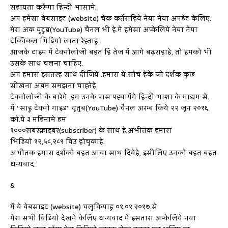
सहायता करूँगा हिन्दी भासामे.
अप हमेसा वेबसाइट (website) चेक कर्तेराहिये नेया नेया अपडेट केलिए.
मेरा अक युटुब्र(YouTube) चैनल भी हे.में हमेसा अप्केलिये नेया नेया
टेक्निकल भिडियो लाता रेह्ताहू.
आजके टाइम में टेक्नोलोजी बहत हि तेज में आगे बढ़राहाहे, तो हमको भी
उसके साथ चलना चाहिए.
अप हमारा इसतरह साथ दीजिये .हमारा ये सोच हेके जो दर्शक कुछ
सीखना अबम समझना चाह्तेहे
टेक्नोलोजी के बारेमे ,हम उनके पास पह्चायेंगे हिन्दी भाशा के माद्यम से.
में “साहू टेक्नो गाइड” यूतुब(YouTube) चैनल अरम्ब किये २२ जून २०१६
को.ये ३ महिनामे हम
१०००सबस्क्राइबर(subscriber) के साथ हे.अभीतक हमारा
भिडियो १२,५८,२८९ विउ होचुकाहे.
अभीतक हमारा दर्शको बहत आचा साथ दियेहे, इसीलिए उनको बहत बहत
धन्यवाद.
&
में ये वेबसाइट (website) चलुकियाहू ०१.०१.२०१७ से
मेरा सभी विडियो देखने केलिए धन्यवाद में इसतारा अप्केलिये नया