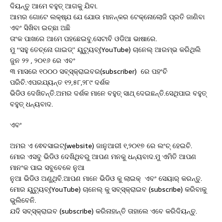
ଦିୟନ୍ତୁ ଆମେ ବହୁତ୍ ଆଗକୁ ଯିବା.
ଆମର ଗୋଟେ ଲକ୍ଷ୍ଯ ଯେ ଯୋଉ ମାନନ୍କର ଟେକ୍ନୋଲୋଜି ପ୍ରତି ଜାଣିବା
ଏବଂ ସିଖିବା ଇଚ୍ଛା ଅଛି
ତାଂକ ପାଖରେ ଆମେ ପହଛେଇବୁ.ସେଟାବି ଓଡିଆ ଭାଷାରେ.
ମୁ “ସହୁ ତେଚ୍ନୋ ଗାଇଡ୍” ୟୁଟ୍ୟୁବ୍(YouTube) ଚାନେଲ୍ ଆରମ୍ଭ କରିଥିଲି
ଜୁନ ୨୨ , ୨୦୧୬ ରେ ଏବଂ
୩ ମାସରେ ୧୦୦୦ ସବ୍ସ୍କ୍ରାଇବର(subscriber) ରେ ପହଂଚି
ପରିଚି.ଏପରଯ୍ୟନ୍ତ ୧୨,୫୮,୨୮୯ ଦର୍ଶକ
ଭିଡିଓ ଦେଖିଚନ୍ତି.ଅମର ଦର୍ଶକ ମାନେ ବହୁତ୍ ସାଥ୍ ଦେଇଛନ୍ତି.ସେଥିପାଇ ବହୁତ୍
ବହୁତ୍ ଧନ୍ୟବାଦ.
ଏବଂ
ଅମର ଏ ଵେବସାଇଟ୍(website) ଜାନୁଆରୀ ୧,୨୦୧୭ ରେ ଲଂଚ୍ ହେଇଚି.
ମୋର ଏସବୁ ଭିଡିଓ ଦେଖିଥିବରୁ ଆପଣ ମନକୁ ଧନ୍ୟବାଦ.ମୁ ଏମିତି ଆପଣ
ମାନଂକ ପାଇ ସବୁବେଳେ ନୁଆ
ନୁଆ ଭିଡିଓ ଅଣୁଥିବି.ଆପଣ ମାନେ ଭିଡିଓ କୁ ଲାଇକ୍ ଏବଂ ସେୟାର୍ କରନ୍ତୁ.
ମୋର ୟୁଟ୍ୟୁବ୍(YouTube) ଚାନେଲ୍ କୁ ସବ୍ସ୍କ୍ରାଇବ (subscribe) କରିବାକୁ
ଭୁଲିବେନି.
ଯଦି ସବ୍ସ୍କ୍ରାଇବ (subscribe) କରିନାହାନ୍ତି ତାହାଲେ ଏବେ କରିଦିୟନ୍ତୁ.