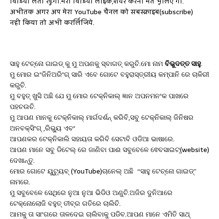
विडियो लता रहूँगा.मेरा विडियो लाइक,शेयर करना मत भूलिए गा.
अभीतक अगर अप मेरा YouTube चैनल को सबस्क्राइब(subscribe)
नही किया तो अभी करर्लिजिये.
ସାହୁ ଟେଚ୍ନୋ ଗାଇଡ୍ କୁ ମୁ ଅପଣକୁ ସ୍ବାଗତ୍ କରୁଚି.ମୋ ନାମ
ବିଭୁଦତ୍ତ ସାହୁ
.
ମୁ ମୋର ଇଂଜିନିଅରିଂଗ୍ ସାରି ଏବେ ଗୋଟେ ବହୁରାସ୍ତ୍ରୀୟ କମ୍ପାନି ରେ ଚାକିରୀ
କରୁଚି.
ମୁ ବହୁତ୍ ଖୁସି ଅଛି ଯେ ମୁ ମୋର ଟେକ୍ନିକାଲ୍ ଜ୍ଞାନ ଅପନମନଂକ ପାଖରେ
ପହଚଉଚି.
ମୁ ଆପଣ ମାନକୁ ଟେକ୍ନିକାଲ୍ ମାର୍ଗଦର୍ଶନ୍ କରିବି,ସବୁ ଟେକ୍ନିକାଲ୍ ଜିନିଷର
ଅନବକ୍ସିଂଗ୍ ,ରିଭ୍ୟୁ ଏବଂ
ଆପଣକର ଟେକ୍ନିକାଲି ସହାୟତା କରିବି ସେଟାବି ଓଡିଆ ଭାଷାରେ.
ଆପଣ ମାନେ ସବୁ ଡିଟେଲ୍ ରେ ଜାଣିବା ପାଈ ସବୁବେଳେ ଵେବସାଇଟ୍(website)
ଦେଖାନ୍ତୁ.
ମୋର ଗୋଟେ ୟୁଟ୍ୟୁବ୍ (YouTube)ଚାନେଲ୍ ଅଛି “ସାହୁ ଟେଚ୍ନୋ ଗାଇଡ୍”
ନାମରେ.
ମୁ ସବୁବେଳେ ସେଥିରେ ନୁଆ ନୁଆ ଭିଡିଓ ଅଣୁଚି.ଅଜିର ଦୁନିଆରେ
ଟେକ୍ନୋଲୋଜି ବହୁତ୍ ତୀବ୍ର ଗତିରେ ଚାଲିଚି.
ଆମକୁ ତା ସାଂଗରେ ତାଳଦେଇ ଚାଲିବାକୁ ପଡିବ.ଆପଣ ମାନେ ଏମିତି ସାଥ୍